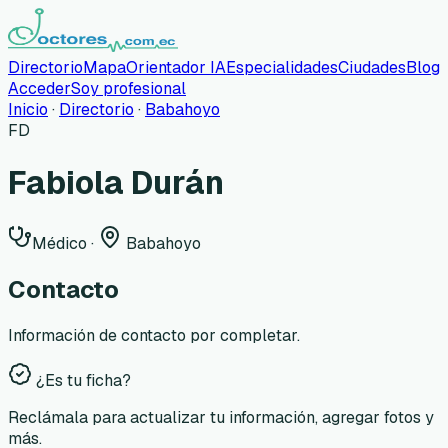
Directorio
Mapa
Orientador IA
Especialidades
Ciudades
Blog
Acceder
Soy profesional
Inicio
·
Directorio
·
Babahoyo
FD
Fabiola Durán
Médico
·
Babahoyo
Contacto
Información de contacto por completar.
¿Es tu ficha?
Reclámala para actualizar tu información, agregar fotos y
más.