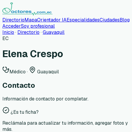
Directorio
Mapa
Orientador IA
Especialidades
Ciudades
Blog
Acceder
Soy profesional
Inicio
·
Directorio
·
Guayaquil
EC
Elena Crespo
Médico
·
Guayaquil
Contacto
Información de contacto por completar.
¿Es tu ficha?
Reclámala para actualizar tu información, agregar fotos y
más.