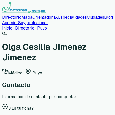
Directorio
Mapa
Orientador IA
Especialidades
Ciudades
Blog
Acceder
Soy profesional
Inicio
·
Directorio
·
Puyo
OJ
Olga Cesilia Jimenez
Jimenez
Médico
·
Puyo
Contacto
Información de contacto por completar.
¿Es tu ficha?