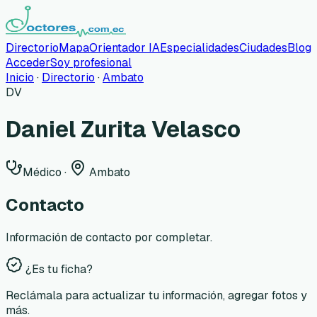
Directorio
Mapa
Orientador IA
Especialidades
Ciudades
Blog
Acceder
Soy profesional
Inicio
·
Directorio
·
Ambato
DV
Daniel Zurita Velasco
Médico
·
Ambato
Contacto
Información de contacto por completar.
¿Es tu ficha?
Reclámala para actualizar tu información, agregar fotos y
más.