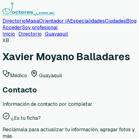
Directorio
Mapa
Orientador IA
Especialidades
Ciudades
Blog
Acceder
Soy profesional
Inicio
·
Directorio
·
Guayaquil
XB
Xavier Moyano Balladares
Médico
·
Guayaquil
Contacto
Información de contacto por completar.
¿Es tu ficha?
Reclámala para actualizar tu información, agregar fotos y
más.