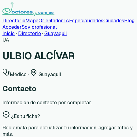
Directorio
Mapa
Orientador IA
Especialidades
Ciudades
Blog
Acceder
Soy profesional
Inicio
·
Directorio
·
Guayaquil
UA
ULBIO ALCÍVAR
Médico
·
Guayaquil
Contacto
Información de contacto por completar.
¿Es tu ficha?
Reclámala para actualizar tu información, agregar fotos y
más.