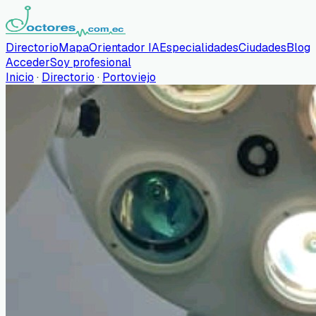
Directorio
Mapa
Orientador IA
Especialidades
Ciudades
Blog
Acceder
Soy profesional
Inicio
·
Directorio
·
Portoviejo