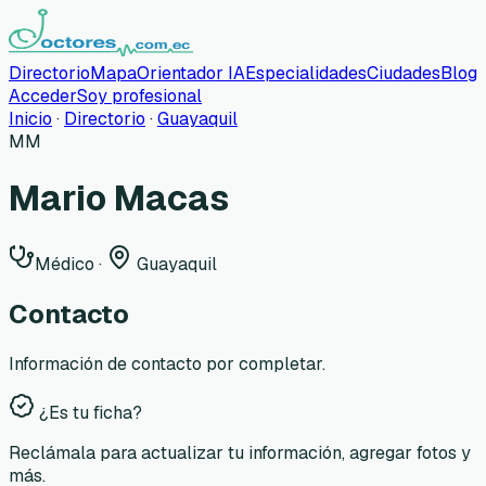
Directorio
Mapa
Orientador IA
Especialidades
Ciudades
Blog
Acceder
Soy profesional
Inicio
·
Directorio
·
Guayaquil
MM
Mario Macas
Médico
·
Guayaquil
Contacto
Información de contacto por completar.
¿Es tu ficha?
Reclámala para actualizar tu información, agregar fotos y
más.