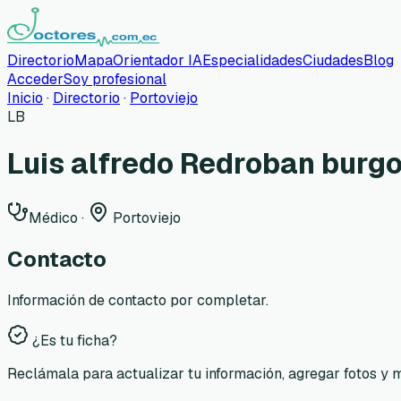
Directorio
Mapa
Orientador IA
Especialidades
Ciudades
Blog
Acceder
Soy profesional
Inicio
·
Directorio
·
Portoviejo
LB
Luis alfredo Redroban burg
Médico
·
Portoviejo
Contacto
Información de contacto por completar.
¿Es tu ficha?
Reclámala para actualizar tu información, agregar fotos y 