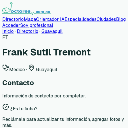
Directorio
Mapa
Orientador IA
Especialidades
Ciudades
Blog
Acceder
Soy profesional
Inicio
·
Directorio
·
Guayaquil
FT
Frank Sutil Tremont
Médico
·
Guayaquil
Contacto
Información de contacto por completar.
¿Es tu ficha?
Reclámala para actualizar tu información, agregar fotos y
más.