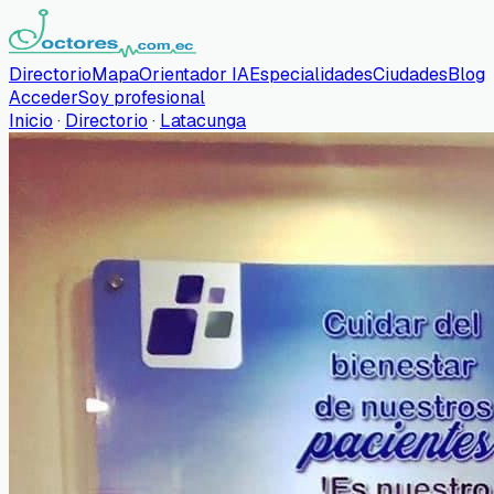
Directorio
Mapa
Orientador IA
Especialidades
Ciudades
Blog
Acceder
Soy profesional
Inicio
·
Directorio
·
Latacunga