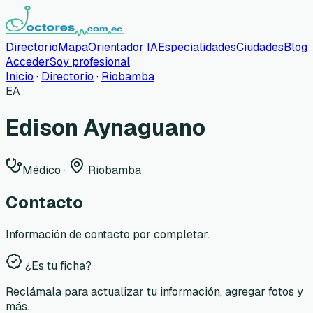
Directorio
Mapa
Orientador IA
Especialidades
Ciudades
Blog
Acceder
Soy profesional
Inicio
·
Directorio
·
Riobamba
EA
Edison Aynaguano
Médico
·
Riobamba
Contacto
Información de contacto por completar.
¿Es tu ficha?
Reclámala para actualizar tu información, agregar fotos y
más.