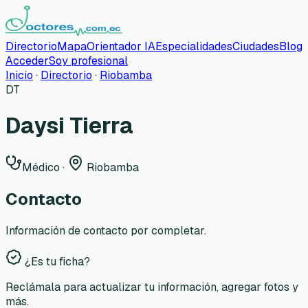
Directorio
Mapa
Orientador IA
Especialidades
Ciudades
Blog
Acceder
Soy profesional
Inicio
·
Directorio
·
Riobamba
DT
Daysi Tierra
Médico
·
Riobamba
Contacto
Información de contacto por completar.
¿Es tu ficha?
Reclámala para actualizar tu información, agregar fotos y
más.