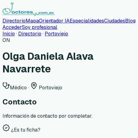
Directorio
Mapa
Orientador IA
Especialidades
Ciudades
Blog
Acceder
Soy profesional
Inicio
·
Directorio
·
Portoviejo
ON
Olga Daniela Alava
Navarrete
Médico
·
Portoviejo
Contacto
Información de contacto por completar.
¿Es tu ficha?