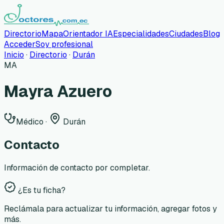
Directorio
Mapa
Orientador IA
Especialidades
Ciudades
Blog
Acceder
Soy profesional
Inicio
·
Directorio
·
Durán
MA
Mayra Azuero
Médico
·
Durán
Contacto
Información de contacto por completar.
¿Es tu ficha?
Reclámala para actualizar tu información, agregar fotos y
más.