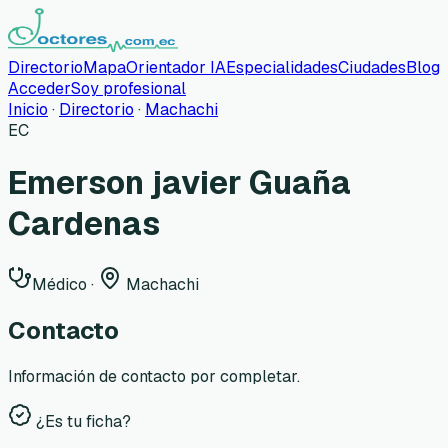
Directorio
Mapa
Orientador IA
Especialidades
Ciudades
Blog
Acceder
Soy profesional
Inicio
·
Directorio
·
Machachi
EC
Emerson javier Guaña
Cardenas
Médico
·
Machachi
Contacto
Información de contacto por completar.
¿Es tu ficha?