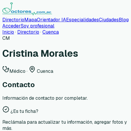
Directorio
Mapa
Orientador IA
Especialidades
Ciudades
Blog
Acceder
Soy profesional
Inicio
·
Directorio
·
Cuenca
CM
Cristina Morales
Médico
·
Cuenca
Contacto
Información de contacto por completar.
¿Es tu ficha?
Reclámala para actualizar tu información, agregar fotos y
más.