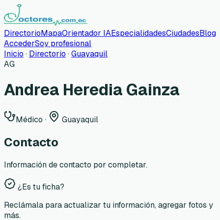
Directorio
Mapa
Orientador IA
Especialidades
Ciudades
Blog
Acceder
Soy profesional
Inicio
·
Directorio
·
Guayaquil
AG
Andrea Heredia Gainza
Médico
·
Guayaquil
Contacto
Información de contacto por completar.
¿Es tu ficha?
Reclámala para actualizar tu información, agregar fotos y
más.